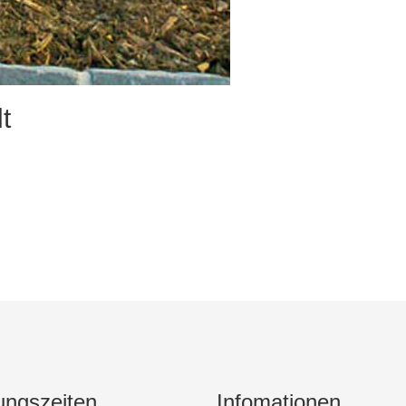
t
ungszeiten
Infomationen